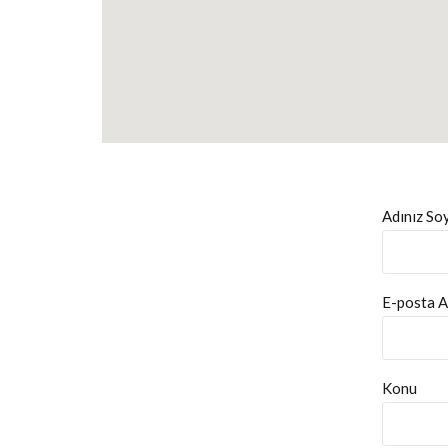
Adınız Soy
E-posta Ad
Konu