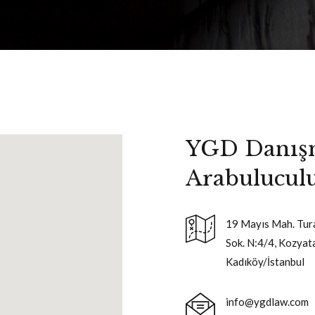
YGD Danış
Arabulucul
19 Mayıs Mah. Tur
Sok. N:4/4, Kozyata
Kadıköy/İstanbul
info@ygdlaw.com