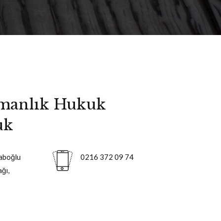
manlık Hukuk
uk
aboğlu
0216 372 09 74
ğı,