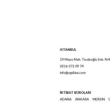
iSTANBUL
19 Mayıs Mah. Turaboğlu Sok. N:4
0216 372 09 74
info@ygdlaw.com
.
İRTİBAT BÜROLARI
ADANA ANKARA MERSIN 